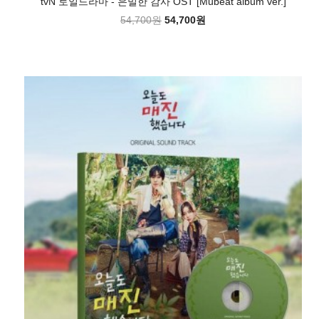
tvN 토일드라마 - 은밀한 감사 OST [Mubeat album ver.]
54,700원
54,700원