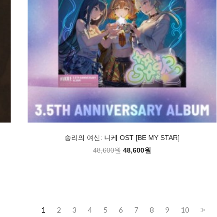
승리의 여신: 니케 OST [BE MY STAR]
48,600원
48,600원
1
2
3
4
5
6
7
8
9
10
>>