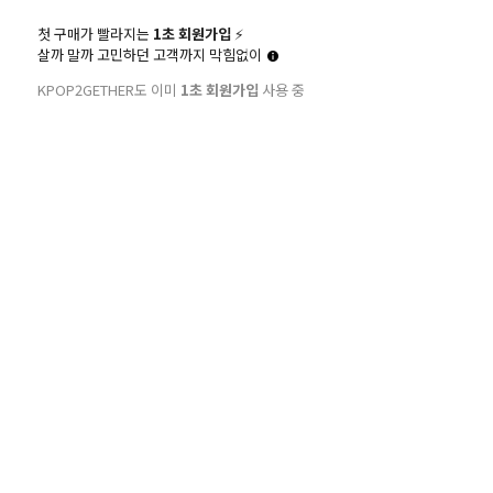
첫 구매가 빨라지는
1초 회원가입
⚡️
살까 말까 고민하던 고객까지 막힘없이
KPOP2GETHER도 이미
1초 회원가입
사용 중
20