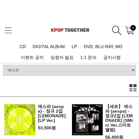
0
CD
DIGITAL ALBUM
LP
DVD, BLU-RAY, MD
이벤트 공지
당첨자 발표
1:1 문의
공지사항
에스파 (aesp
【세트】 에스
a) - 정규 2집
파 (aespa) -
[LEMONADE]
정규2집 [LEM
(LP Ver.)
ONADE] (SMi
ni Ver.스마트
53,500원
앨범)
56,400원