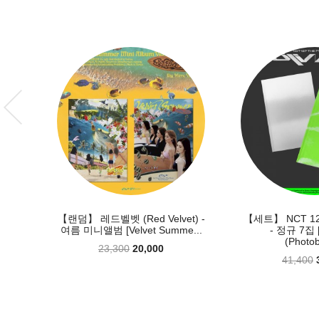
t) -
【세트】 NCT 127 (엔시티 127)
【세트】 정은지 (Je
e...
- 정규 7집 [BLINGY]
미니 5집 [Su
(Photobook...
55,600
41,400
35,600