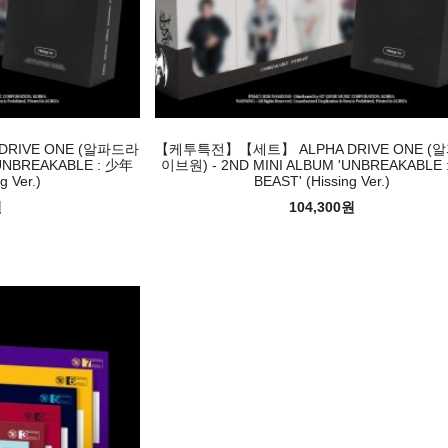
RIVE ONE (알파드라
【케투특전】【세트】 ALPHA DRIVE ONE (
'UNBREAKABLE : 少年
이브원) - 2ND MINI ALBUM 'UNBREAKABLE
g Ver.)
BEAST' (Hissing Ver.)
원
104,300원