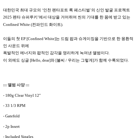
대한민국
최대
규모의
‘
인천
펜타포트
록
페스티벌
’
의
신인
발굴
프로젝트
2025
펜타
슈퍼루키
’
에서
대상을
거머쥐며
씬의
기대를
한
몸에
받고
있는
Confined White (
컨파인드 화이트
).
이들의
첫
EP [Confined White]
는
드림
팝과
슈게이징을 기반으로
한
몽환적
인
사운드
위에
폭발적인
에너지와
팝적인
감각을
영리하게
녹여낸
앨범이다
.
이
외에도
싱글
[Hello, dear]
와
[
불씨
/
우리는
그렇게
]
가 함께
수록되었다
.
::: 앨범 사양 :::
- 180g Clear Vinyl 12"
- 33 1/3 RPM
- Gatefold
- 2p Insert
- Included Singles