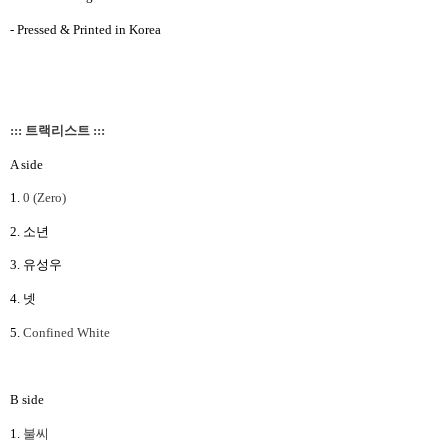
- Pressed & Printed in Korea
::: 트랙리스트 :::
A side
1.
0 (Zero)
2.
소년
3.
유성우
4.
넷
5.
Confined White
B side
1.
불씨