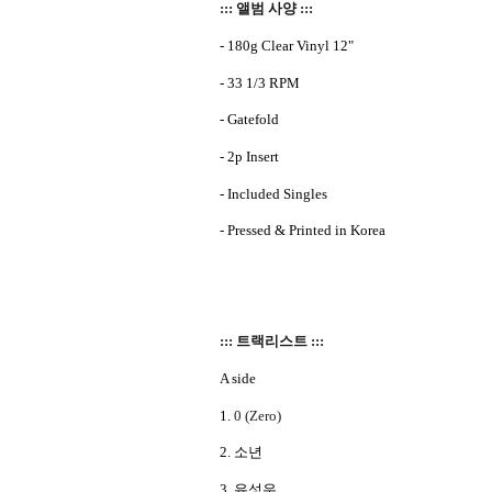
::: 앨범 사양 :::
- 180g Clear Vinyl 12"
- 33 1/3 RPM
- Gatefold
- 2p Insert
- Included Singles
- Pressed & Printed in Korea
::: 트랙리스트 :::
A side
1.
0 (Zero)
2.
소년
3.
유성우