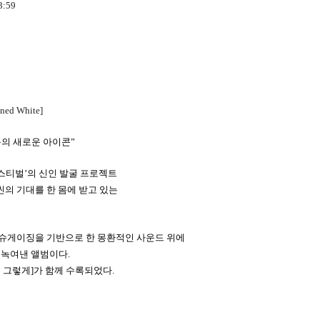
3:59
ined White]
록의
새로운
아이콘
”
스티벌
’
의
신인
발굴
프로젝트
씬의
기대를
한
몸에
받고
있는
슈게이징을 기반으로
한
몽환적인
사운드
위에
녹여낸
앨범이다
.
는
그렇게
]
가 함께
수록되었다
.