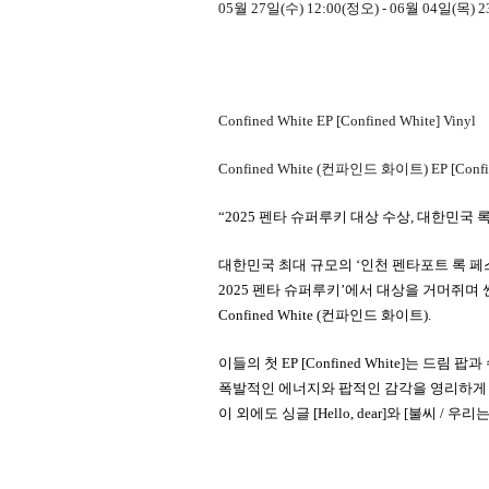
05월 27일(수) 12:00(정오) - 06월 04일(목) 2
Confined White EP [Confined White] Vinyl
Confined White (
컨파인드
화이트
) EP [Conf
“2025
펜타
슈퍼루키
대상
수상
,
대한민국
대한민국
최대
규모의
‘
인천
펜타포트
록
페
2025
펜타
슈퍼루키
’
에서
대상을
거머쥐며
Confined White (
컨파인드 화이트
).
이들의
첫
EP [Confined White]
는
드림
팝과
폭발적인
에너지와
팝적인
감각을
영리하게
이
외에도
싱글
[Hello, dear]
와
[
불씨
/
우리