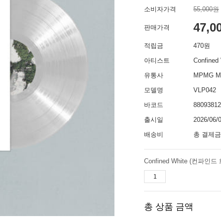
소비자가격
55,000원
47,0
판매가격
적립금
470원
아티스트
Confine
유통사
MPMG M
모델명
VLP042
바코드
88093812
출시일
2026/06/
배송비
총 결제금
Confined White (컨파인드 화이
총 상품 금액