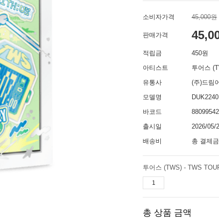
소비자가격
45,000원
45,0
판매가격
적립금
450원
아티스트
투어스 (T
유통사
(주)드림
모델명
DUK2240
바코드
88099542
출시일
2026/05/
배송비
총 결제금
투어스 (TWS) - TWS TOUR 
총 상품 금액