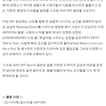
분
)
의 로맨스가 색다른 설렘으로 시청자들의 마음을 따스하게 물들이고 있
는 가운데
,
종영의 아쉬움을 달래줄 스프링 피버
OST
음반을 선보인다
.
이번
OST
음반에는 서로를 향해 한 걸음씩 다가가는 순간을 경쾌하게 담아
낸 강남의
'Running Flower'
를 시작으로 청량한 밴드 사운드가 인상적인 미연
(MIYEON) '
봄꽃
',
사랑의 시작을 봄에 빗대어 표현한 성한빈
(ZEROBASEONE) '
너란 봄
',
햇살처럼 스며드는 감정을 담은
FIFTY FIFTY
'Still In Time',
사랑에 빠진 순간을 감각적으로 풀어낸
Paul Blanco 'Love you
like a Fool'
등 총
9
곡의 가창곡과 드라마에 깊은 몰입감을 그려낸 다양한 스
코어 트랙까지
1CD
에 수록되어 있다
.
'
스프링 피버
' OST Special
음반은 설렘 가득한 드라마의 감성과 여운을 온전
히 담아낸 완성도 높은 음악으로
,
봄을 떠올리게 하는 순간들을 다시 한 번
추억하게 할 것이다
.
::: 앨범 사양 :::
- 2단 디지팩 (정사각형 180*180)