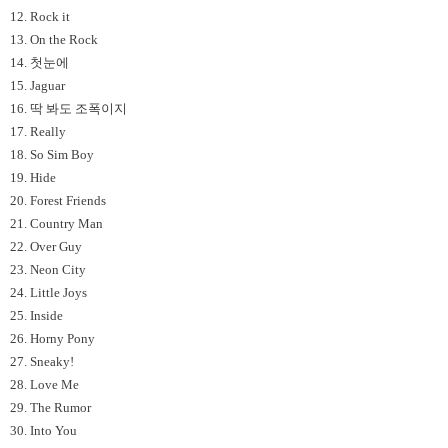
12. Rock it
13. On the Rock
14. 첫눈에
15. Jaguar
16. 딱 봐도 조폭이지
17. Really
18. So Sim Boy
19. Hide
20. Forest Friends
21. Country Man
22. Over Guy
23. Neon City
24. Little Joys
25. Inside
26. Horny Pony
27. Sneaky!
28. Love Me
29. The Rumor
30. Into You