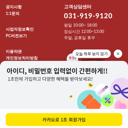
고객상담센터
공지사항
1:1문의
031-919-9120
-
평일 10:00~ 18:00
사업자정보확인
점심시간 12:00~13:00
PC버전보기
주말, 공휴일 휴무
-
-
이용약관
오늘 하루 보지 않기
개인정보처리방침
이용안내
상호 : 주식회사 912엔터테인먼트 대표 : 이기영
개인정보보호책임자 : 권오민 TEL : 031-919-9120
FAX : EMAIL : kpoptogether@naver.com
사업자등록번호 : 194-81-01147 통신판매업신고 : 제 2024-고양
일산서-0707 호
주소 : 경기도 고양시 일산서구 덕산로195번길 137-17
카카오로
1초 회원가입
COPYRIGHT © KPOPTOGETHER. ALL RIGHTS RESERVED.