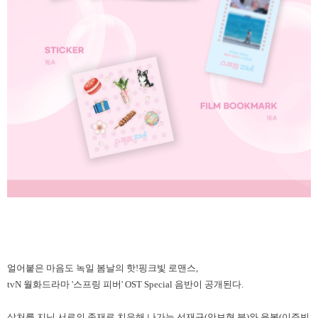
얼어붙은 마음도 녹일 봄날의 핫
!
핑크빛 로맨스
,
tvN
월화드라마
'
스프링 피버
' OST Special
음반이 공개된다
.
상처를 지닌 서로의 존재로 치유해 나가는 선재규
(
안보현 분
)
와 윤봄
(
이주빈