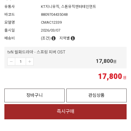
유통사
KT지니뮤직, 스톤뮤직엔터테인먼트
바코드
8809704435048
모델명
CMAC12339
출시일
2026/03/07
배송비
(조건)
지역별
tvN 월화드라마 - 스프링 피버 OST
17,800
원
17,800
원
장바구니
관심상품
즉시구매