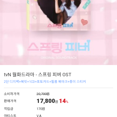
tvN 월화드라마 - 스프링 피버 OST
2단 디지팩+북릿+1CD+포토카드+필름 북마크+종이 스티커
소비자가격
20,700원
17,800
14
판매가격
원
%
적립금
170원
아티스트
V.A