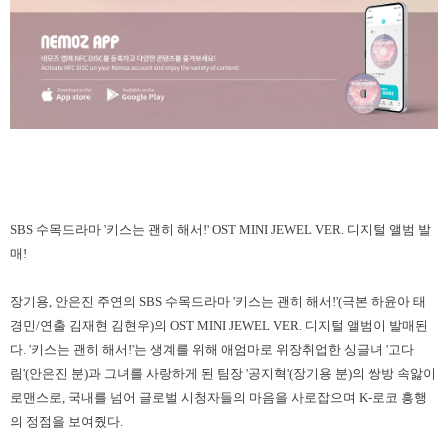
SBS 수목드라마 '키스는 괜히 해서!' OST MINI JEWEL VER. 디지털 앨범 발
매!
장기용, 안은진 주연의 SBS 수목드라마 '키스는 괜히 해서!'(극본 하윤아 태
경민/연출 김재현 김현우)의 OST MINI JEWEL VER. 디지털 앨범이 발매된
다. '키스는 괜히 해서!'는 생계를 위해 애엄마로 위장취업한 싱글녀 '고다
림'(안은진 분)과 그녀를 사랑하게 된 팀장 '공지혁'(장기용 분)의 쌍방 속앓이
로맨스로, 국내를 넘어 글로벌 시청자들의 마음을 사로잡으며 K-로코 흥행
의 정점을 보여줬다.