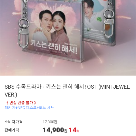
SBS 수목드라마 - 키스는 괜히 해서! OST (MINI JEWEL
VER.)
《 변심 반품 불가 》
패키지+NFC 디스크+포토 세트
소비자가격
17,300원
14,900
14
판매가격
원
%