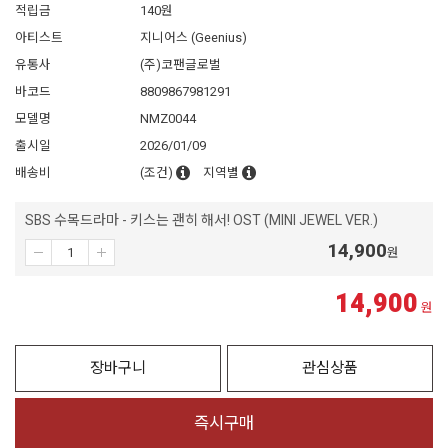
적립금
140원
아티스트
지니어스 (Geenius)
유통사
(주)코팬글로벌
바코드
8809867981291
모델명
NMZ0044
출시일
2026/01/09
배송비
(조건)
지역별
SBS 수목드라마 - 키스는 괜히 해서! OST (MINI JEWEL VER.)
14,900
원
14,900
원
장바구니
관심상품
즉시구매