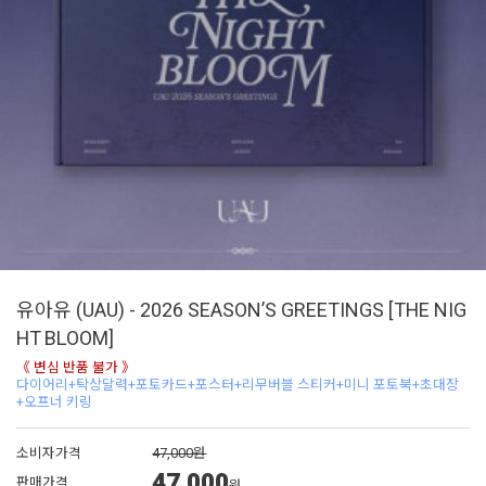
유아유 (UAU) - 2026 SEASON’S GREETINGS [THE NIG
HT BLOOM]
《 변심 반품 불가 》
다이어리+탁상달력+포토카드+포스터+리무버블 스티커+미니 포토북+초대장
+오프너 키링
소비자가격
47,000원
47,000
판매가격