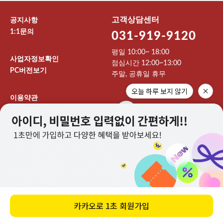
고객상담센터
공지사항
1:1문의
031-919-9120
-
평일 10:00~ 18:00
사업자정보확인
점심시간 12:00~13:00
PC버전보기
주말, 공휴일 휴무
-
오늘 하루 보지 않기
-
이용약관
개인정보처리방침
이용안내
상호 : 주식회사 912엔터테인먼트 대표 : 이기영
개인정보보호책임자 : 권오민 TEL : 031-919-9120
FAX : EMAIL : kpoptogether@naver.com
사업자등록번호 : 194-81-01147 통신판매업신고 : 제 2024-고양
일산서-0707 호
주소 : 경기도 고양시 일산서구 덕산로195번길 137-17
카카오로
1초 회원가입
COPYRIGHT © KPOPTOGETHER. ALL RIGHTS RESERVED.