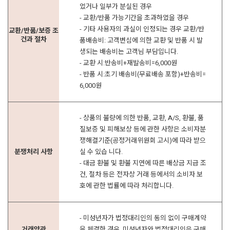
었거나 일부가 분실된 경우
- 교환/반품 가능기간을 초과하였을 경우
- 기타 사용자의 과실이 인정되는 경우 교환/반
교환/반품/보증 조
건과 절차
품배송비: 고객변심에 의한 교환 및 반품 시 발
생되는 배송비는 고객님 부담입니다.
- 교환 시:반송비+재발송비=6,000원
- 반품 시:초기 배송비(무료배송 포함)+반송비=
6,000원
- 상품의 불량에 의한 반품, 교환, A/S, 환불, 품
질보증 및 피해보상 등에 관한 사항은 소비자분
쟁해결기준(공정거래위원회 고시)에 따라 받으
분쟁처리 사항
실 수 있습 니다.
- 대금 환불 및 환불 지연에 따른 배상금 지급 조
건, 절차 등은 전자상 거래 등에서의 소비자 보
호에 관한 법률에 따라 처리합니다.
- 미성년자가 법정대리인의 동의 없이 구매계약
거래약관
을 체결한 경우, 미성년자와 법정대리인은 구매