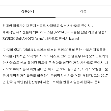
상품상세
리뷰
위대한 작곡가이자 뮤지션으로 사랑받고 있는 사카모토 류이치...
세계적인 뮤지션들에 의해 리믹스된 [ASYNC]의 곡들을 담은 리모델 앨범!
RYUICHI SAKAMOTO [async] 사카모토 류이치 [async]
[마지막 황제], [메리크리스마스 미스터 로렌스]를 비롯한 수많은 걸작들을
작곡한 세계적인 작곡가이자 피아니스트, 그리고 옐로우 뮤직 오케스트라의
한 사람으로 신스-팝이란 장르에 큰 영향을 남겼던 거장 사카모토 류이치. 사
카모토 류이치는 데이빗 실비언, 이기 팝, 토니 윌리엄스, 자키스 모렐렌바움
등 세계적인 거장들과도 협연하며 독창적인 성과를 거둔 바 있다. 그는 2017
년 한국 영화인 [남한산성]의 사운드트랙을 만들며 일본과 한국의 문화