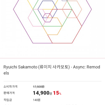
Ryuichi Sakamoto (류이치 사카모토) - Async: Remod
els
소비자가격
17,500원
14,900
15
판매가격
원
%
적립금
140원