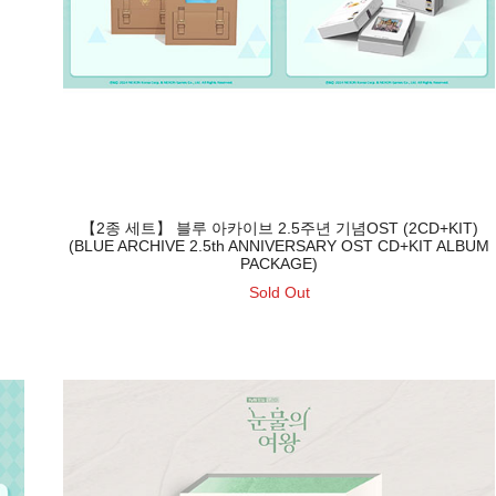
【2종 세트】 블루 아카이브 2.5주년 기념OST (2CD+KIT)
(BLUE ARCHIVE 2.5th ANNIVERSARY OST CD+KIT ALBUM
PACKAGE)
Sold Out