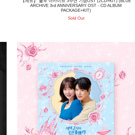
【세트】 블루 아카이브 3주년 기념OST (2CD+KIT) (BLUE
ARCHIVE 3rd ANNIVERSARY OST - CD ALBUM
PACKAGE+KIT)
Sold Out