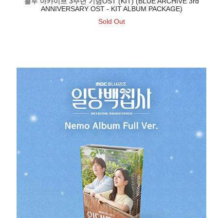
블루 아카이브 3주년 기념OST (KIT) (BLUE ARCHIVE 3rd
ANNIVERSARY OST - KIT ALBUM PACKAGE)
Sold Out