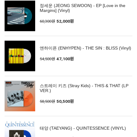
정세운 (JEONG SEWOON) - EP [Love in the
Margins] (Vinyl)
60,300원
52,000원
엔하이픈 (ENHYPEN) - THE SIN : BLISS (Vinyl)
54,500원
47,100원
스트레이 키즈 (Stray Kids) - THIS & THAT (LP
VER.)
58,500원
50,500원
태양 (TAEYANG) - QUINTESSENCE (VINYL)