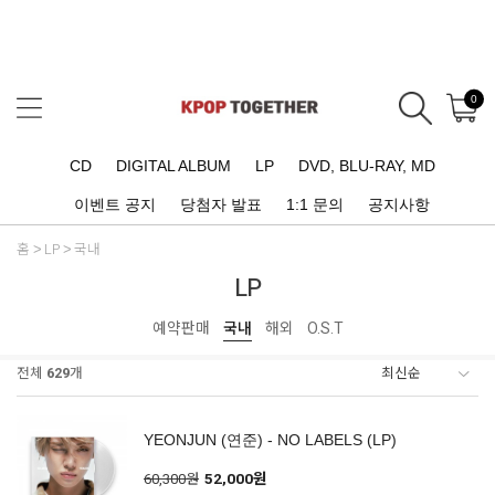
0
CD
DIGITAL ALBUM
LP
DVD, BLU-RAY, MD
이벤트 공지
당첨자 발표
1:1 문의
공지사항
홈
LP
국내
LP
예약판매
국내
해외
O.S.T
전체
629
개
YEONJUN (연준) - NO LABELS (LP)
60,300원
52,000원