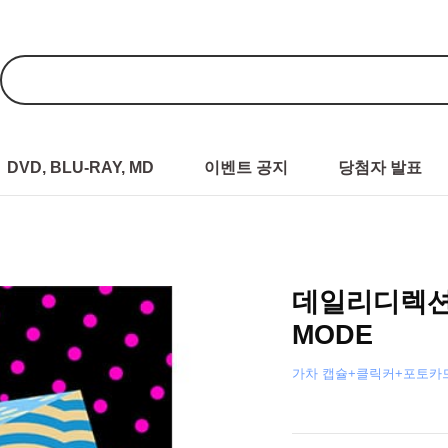
DVD, BLU-RAY, MD
이벤트 공지
당첨자 발표
데일리디렉션 (D
MODE
가차 캡슐+클릭커+포토카드