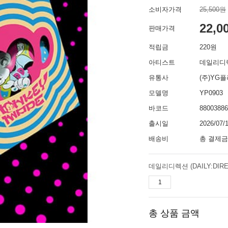
소비자가격
25,500원
22,0
판매가격
적립금
220원
아티스트
데일리디렉션
유통사
(주)YG
모델명
YP0903
바코드
88003886
출시일
2026/07/
배송비
총 결제금
데일리디렉션 (DAILY:DIRE
총 상품 금액