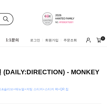
0
1:1문의
로그인
회원가입
주문조회
AILY:DIRECTION) - MONKEY
&슬리브+매뉴얼+커팅 스티커+스티커 팩+QR 칩