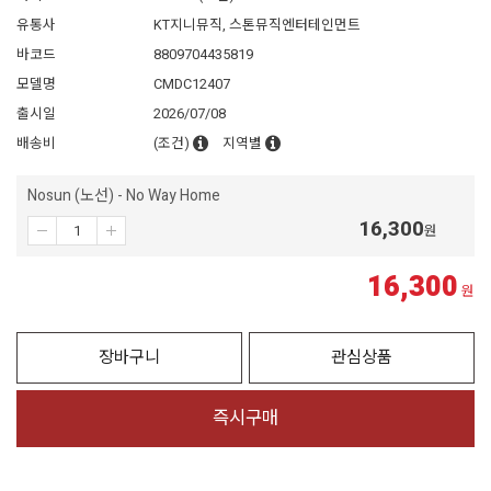
유통사
KT지니뮤직, 스톤뮤직엔터테인먼트
바코드
8809704435819
모델명
CMDC12407
출시일
2026/07/08
배송비
(조건)
지역별
Nosun (노선) - No Way Home
16,300
원
16,300
원
장바구니
관심상품
즉시구매