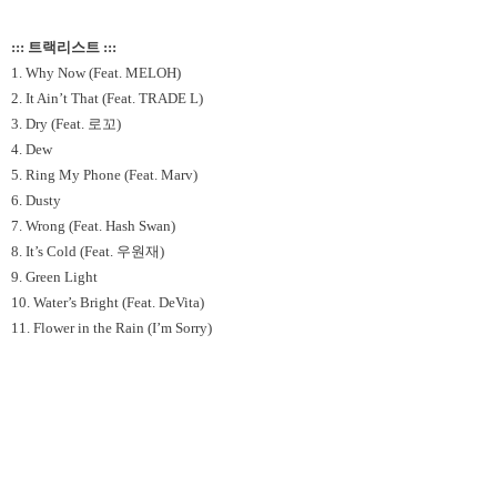
::: 트랙리스트 :::
1. Why Now (Feat. MELOH)
2. It Ain’t That (Feat. TRADE L)
3. Dry (Feat. 로꼬)
4. Dew
5. Ring My Phone (Feat. Marv)
6. Dusty
7. Wrong (Feat. Hash Swan)
8. It’s Cold (Feat. 우원재)
9. Green Light
10. Water’s Bright (Feat. DeVita)
11. Flower in the Rain (I’m Sorry)