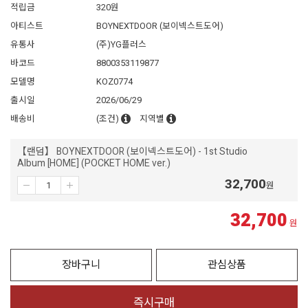
적립금
320원
아티스트
BOYNEXTDOOR (보이넥스트도어)
유통사
(주)YG플러스
바코드
8800353119877
모델명
KOZ0774
출시일
2026/06/29
배송비
(조건)
지역별
【랜덤】 BOYNEXTDOOR (보이넥스트도어) - 1st Studio
Album [HOME] (POCKET HOME ver.)
32,700
원
32,700
원
장바구니
관심상품
즉시구매