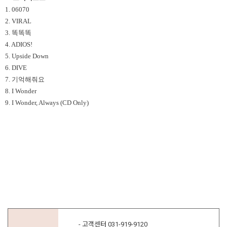
1. 06070
2. VIRAL
3. 똑똑똑
4. ADIOS!
5. Upside Down
6. DIVE
7. 기억해줘요
8. I Wonder
9. I Wonder, Always (CD Only)
- 고객센터 031-919-9120