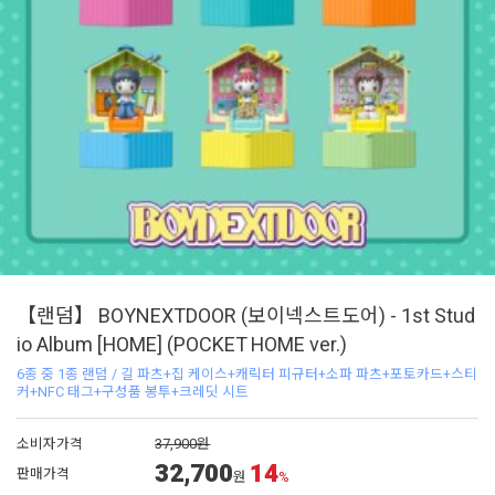
【랜덤】 BOYNEXTDOOR (보이넥스트도어) - 1st Stud
io Album [HOME] (POCKET HOME ver.)
6종 중 1종 랜덤 / 길 파츠+집 케이스+캐릭터 피규터+소파 파츠+포토카드+스티
커+NFC 태그+구성품 봉투+크레딧 시트
소비자가격
37,900원
32,700
14
판매가격
원
%