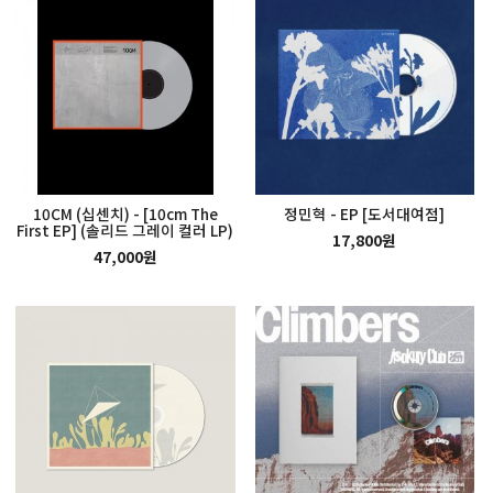
10CM (십센치) - [10cm The
정민혁 - EP [도서대여점]
First EP] (솔리드 그레이 컬러 LP)
17,800원
47,000원