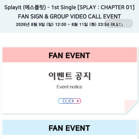
3
/
13