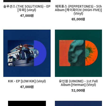
솔루션스 (THE SOLUTIONS) - EP
페퍼톤스 (PEPPERTONES) - 5th
[우화] (vinyl)
Album [하이파이브 (HIGH-FIVE)]
(Vinyl)
47,000원
65,000원
KIK - EP [LOW KIK] (vinyl)
유인원 (UINONE) - 1st Full
Album [Herman] (Vinyl)
47,000원
52,000원