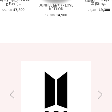
g EunJi)...
즈 (Stray...
JUNHEE (준희) - LOVE
METHOD
47,800
19,300
55,600
22,400
14,900
17,300