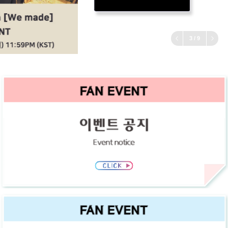
3
/
9