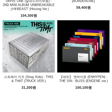
DRIVE ONE (알파드라이브원) -
[BORDERLINE]
2ND MINI ALBUM 'UNBREAKABLE
59,400원
: 少年BEAST' (Hissing Ver.)
104,300원
스트레이 키즈 (Stray Kids) - THIS
【세트】 엔하이픈 (ENHYPEN) -
& THAT (TRUCK VER.)
THE SIN : BLISS (ENGENE ver.)
31,200원
100,100원