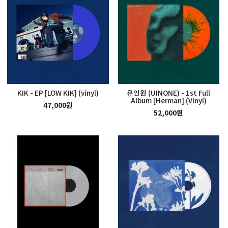
KIK - EP [LOW KIK] (vinyl)
유인원 (UINONE) - 1st Full
Album [Herman] (Vinyl)
47,000원
52,000원