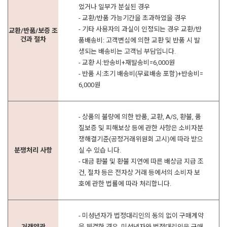
었거나 일부가 분실된 경우
- 교환/반품 가능기간을 초과하였을 경우
- 기타 사용자의 과실이 인정되는 경우 교환/반
교환/반품/보증 조
건과 절차
품배송비: 고객변심에 의한 교환 및 반품 시 발
생되는 배송비는 고객님 부담입니다.
- 교환 시:반송비+재발송비=6,000원
- 반품 시:초기 배송비(무료배송 포함)+반송비=
6,000원
- 상품의 불량에 의한 반품, 교환, A/S, 환불, 품
질보증 및 피해보상 등에 관한 사항은 소비자분
쟁해결기준(공정거래위원회 고시)에 따라 받으
분쟁처리 사항
실 수 있습 니다.
- 대금 환불 및 환불 지연에 따른 배상금 지급 조
건, 절차 등은 전자상 거래 등에서의 소비자 보
호에 관한 법률에 따라 처리합니다.
- 미성년자가 법정대리인의 동의 없이 구매계약
거래약관
을 체결한 경우, 미성년자와 법정대리인은 구매