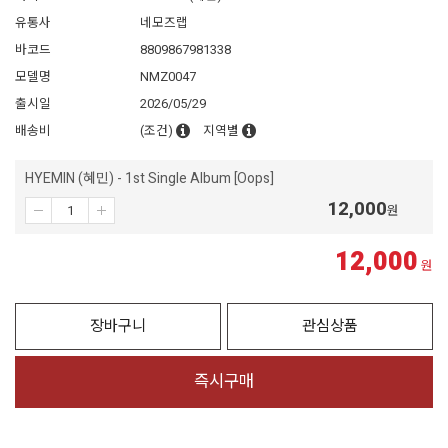
유통사
네모즈랩
바코드
8809867981338
모델명
NMZ0047
출시일
2026/05/29
배송비
(조건)
지역별
HYEMIN (혜민) - 1st Single Album [Oops]
12,000
원
12,000
원
장바구니
관심상품
즉시구매