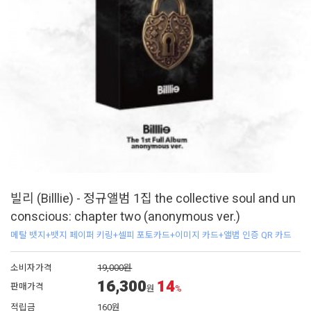
빌리 (Billlie) - 정규앨범 1집 the collective soul and un
conscious: chapter two (anonymous ver.)
메탈 뱃지+뱃지 페이퍼 키링+셀피 포토카드+이미지 카드+앨범 인증 QR 카드
소비자가격
19,000원
16,300
14
판매가격
원
%
적립금
160원