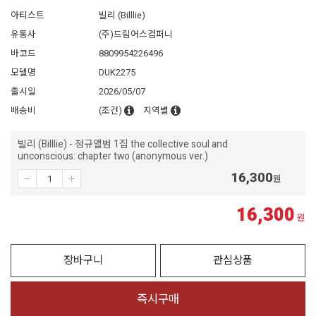
아티스트
빌리 (Billlie)
유통사
(주)드림어스컴퍼니
바코드
8809954226496
모델명
DUK2275
출시일
2026/05/07
배송비
(조건)
지역별
빌리 (Billlie) - 정규앨범 1집 the collective soul and
unconscious: chapter two (anonymous ver.)
16,300
원
16,300
원
장바구니
관심상품
즉시구매