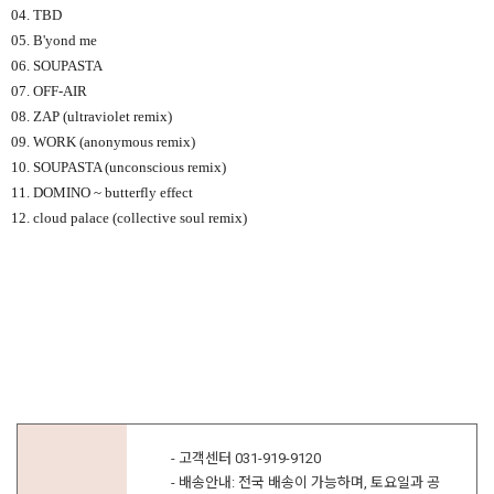
04. TBD
05. B'yond me
06. SOUPASTA
07. OFF-AIR
08. ZAP (ultraviolet remix)
09. WORK (anonymous remix)
10. SOUPASTA (unconscious remix)
11. DOMINO ~ butterfly effect
12. cloud palace (collective soul remix)
- 고객센터 031-919-9120
- 배송안내: 전국 배송이 가능하며, 토요일과 공