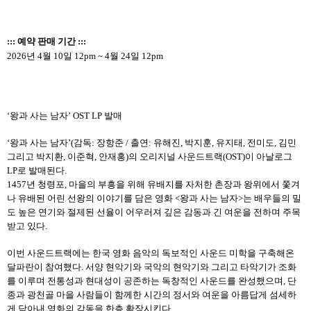
:
:: 예약 판매 기간 :::
2026년 4월 10일 12pm ~ 4월 24일 12pm
‘왕과 사는 남자’ OST LP 발매
‘왕과 사는 남자’(감독: 장항준 / 출연: 유해진, 박지훈, 유지태, 전미도, 김민
그리고 박지환, 이준혁, 안재홍)의 오리지널 사운드트랙(OST)이 아날로그
LP로 발매된다.
1457년 청령포, 마을의 부흥을 위해 유배지를 자처한 촌장과 왕위에서 쫓겨
나 유배된 어린 선왕의 이야기를 담은 영화 <왕과 사는 남자>는 배우들의 밀
도 높은 연기와 절제된 선율이 어우러져 깊은 감동과 긴 여운을 전하며 주목
받고 있다.
이번 사운드트랙에는 한국 영화 음악의 독보적인 사운드 미학을 구축해온
달파란이 참여했다. 서양 현악기와 국악의 현악기와 그리고 타악기가 조화
를 이루며 전통성과 현대성이 공존하는 독창적인 사운드를 완성했으며, 단
종과 광천골 마을 사람들이 함께한 시간의 정서와 여운을 아름답게 섬세하
게 담아내 영화의 감동을 한층 확장시킨다.