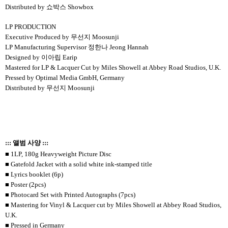
Distributed by 쇼박스 Showbox
LP PRODUCTION
Executive Produced by 무선지 Moosunji
LP Manufacturing Supervisor 정한나 Jeong Hannah
Designed by 이아립 Earip
Mastered for LP & Lacquer Cut by Miles Showell at Abbey Road Studios, U.K.
Pressed by Optimal Media GmbH, Germany
Distributed by 무선지 Moosunji
::: 앨범 사양 :::
■ 1LP, 180g Heavyweight Picture Disc
■ Gatefold Jacket with a solid white ink-stamped title
■ Lyrics booklet (6p)
■ Poster (2pcs)
■ Photocard Set with Printed Autographs (7pcs)
■ Mastering for Vinyl & Lacquer cut by Miles Showell at Abbey Road Studios,
U.K.
■ Pressed in Germany