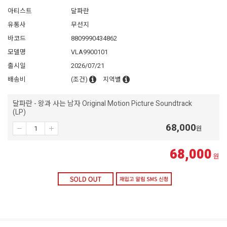
아티스트
달파란
유통사
무선지
바코드
8809990434862
모델명
VLA9900101
출시일
2026/07/21
배송비
(조건)
지역별
달파란 - 왕과 사는 남자 Original Motion Picture Soundtrack
(LP)
68,000
원
68,000
원