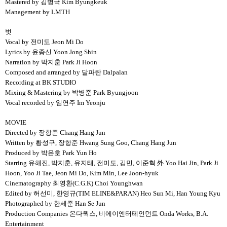
Mastered by 김병극 Kim Byungkeuk
Management by LMTH
벗
Vocal by 전미도 Jeon Mi Do
Lyrics by 윤종신 Yoon Jong Shin
Narration by 박지훈 Park Ji Hoon
Composed and arranged by 달파란 Dalpalan
Recording at BK STUDIO
Mixing & Mastering by 박병준 Park Byungjoon
Vocal recorded by 임연주 Im Yeonju
MOVIE
Directed by 장항준 Chang Hang Jun
Written by 황성구, 장항준 Hwang Sung Goo, Chang Hang Jun
Produced by 박윤호 Park Yun Ho
Starring 유해진, 박지훈, 유지태, 전미도, 김민, 이준혁 外 Yoo Hai Jin, Park Ji
Hoon, Yoo Ji Tae, Jeon Mi Do, Kim Min, Lee Joon-hyuk
Cinematography 최영환(C.G.K) Choi Younghwan
Edited by 허선미, 한영규(TIM ELINE&PARAN) Heo Sun Mi, Han Young Kyu
Photographed by 한세준 Han Se Jun
Production Companies 온다웍스, 비에이엔터테인먼트 Onda Works, B.A.
Entertainment