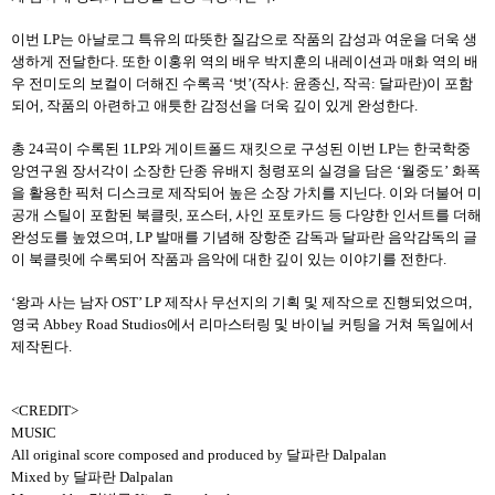
이번 LP는 아날로그 특유의 따뜻한 질감으로 작품의 감성과 여운을 더욱 생
생하게 전달한다. 또한 이홍위 역의 배우 박지훈의 내레이션과 매화 역의 배
우 전미도의 보컬이 더해진 수록곡 ‘벗’(작사: 윤종신, 작곡: 달파란)이 포함
되어, 작품의 아련하고 애틋한 감정선을 더욱 깊이 있게 완성한다.
총 24곡이 수록된 1LP와 게이트폴드 재킷으로 구성된 이번 LP는 한국학중
앙연구원 장서각이 소장한 단종 유배지 청령포의 실경을 담은 ‘월중도’ 화폭
을 활용한 픽처 디스크로 제작되어 높은 소장 가치를 지닌다. 이와 더불어 미
공개 스틸이 포함된 북클릿, 포스터, 사인 포토카드 등 다양한 인서트를 더해
완성도를 높였으며, LP 발매를 기념해 장항준 감독과 달파란 음악감독의 글
이 북클릿에 수록되어 작품과 음악에 대한 깊이 있는 이야기를 전한다.
‘왕과 사는 남자 OST’ LP 제작사 무선지의 기획 및 제작으로 진행되었으며,
영국 Abbey Road Studios에서 리마스터링 및 바이닐 커팅을 거쳐 독일에서
제작된다.
<CREDIT>
MUSIC
All original score composed and produced by 달파란 Dalpalan
Mixed by 달파란 Dalpalan