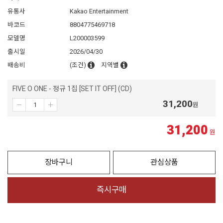
유통사
Kakao Entertainment
바코드
8804775469718
모델명
L200003599
출시일
2026/04/30
배송비
(조건)
지역별
FIVE O ONE - 정규 1집 [SET IT OFF] (CD)
31,200
원
31,200
원
장바구니
관심상품
즉시구매