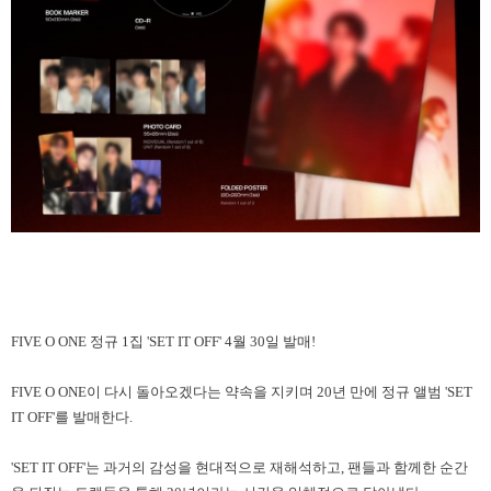
FIVE O ONE
정규
1
집
'SET IT OFF' 4
월
30
일 발매
!
FIVE O ONE
이 다시 돌아오겠다는 약속을 지키며
20
년 만에 정규 앨범
'SET
IT OFF'
를 발매한다
.
'SET IT OFF'
는 과거의 감성을 현대적으로 재해석하고
,
팬들과 함께한 순간