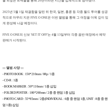
을 되짚는 트랙들을 통해
20
년이라는 시간을 입체적으로 담아냈다
.
2025
년
5
월
1
일 재결합을 알린 뒤 한국
,
일본
,
홍콩 등 각종 월드 투어를 성공
적으로 마무리 지은
FIVE O ONE
은 이번 앨범을 통해 그 여정을 더욱 깊이 있
게 완성해 나갈 예정이다
.
FIVE O ONE
의 신보
'SET IT OFF'
는
4
월
13
일부터 각종 음반 매장에서 예약
판매가 시작된다
.
::: 앨범 사양 :::
- PHOTO BOOK : 150*210mm / 88p / 1
종
- CD-R : 1
종
- BOOK MARKER : 50*110mm / 1
종 삽입
- FOLDED POSTER : 180*260mm / 2
종 중 랜덤
1
종 삽입
- PHOTO CARD : 55*85mm / 2
종
(INDIVIDUAL : 6
종 중 랜덤
1
종
, UNIT : 8
종 중 랜
덤
1
종
)
삽입