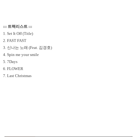
::: 트랙리스트 :::
1. Set It Off (Title)
2. FAST FAST
3. 신나는 노래 (Feat. 김경호)
4. Spin me your smile
5. 7Days
6. FLOWER
7. Last Christmas