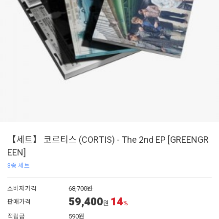
【세트】 코르티스 (CORTIS) - The 2nd EP [GREENGR
EEN]
3종 세트
소비자가격
68,700원
59,400
14
판매가격
원
%
적립금
590원