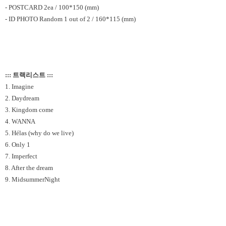
- POSTCARD 2ea / 100*150 (mm)
- ID PHOTO Random 1 out of 2 / 160*115 (mm)
::: 트랙리스트 :::
1. Imagine
2. Daydream
3. Kingdom come
4. WANNA
5. Hélas (why do we live)
6. Only 1
7. Imperfect
8. After the dream
9. MidsummerNight