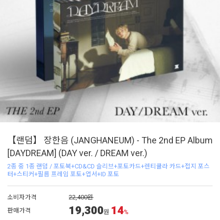
【랜덤】 장한음 (JANGHANEUM) - The 2nd EP Album
[DAYDREAM] (DAY ver. / DREAM ver.)
2종 중 1종 랜덤 / 포토북+CD&CD 슬리브+포토카드+렌티큘라 카드+접지 포스
터+스티커+필름 프레임 포토+엽서+ID 포토
소비자가격
22,400원
19,300
14
판매가격
원
%