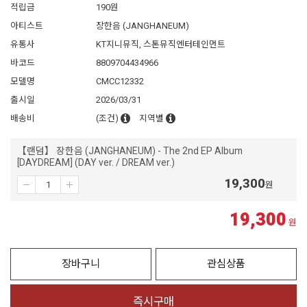
적립금
190원
아티스트
장한음 (JANGHANEUM)
유통사
KT지니뮤직, 스톤뮤직엔터테인먼트
바코드
8809704434966
모델명
CMCC12332
출시일
2026/03/31
배송비
(조건)
지역별
【랜덤】 장한음 (JANGHANEUM) - The 2nd EP Album
[DAYDREAM] (DAY ver. / DREAM ver.)
19,300
원
19,300
원
장바구니
관심상품
즉시구매