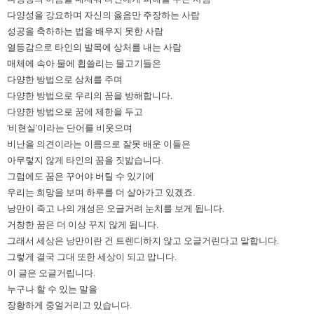
다양성을 강요하며 자신의 옳음만 주장하는 사람
성공을 축하하는 법을 배우지 못한 사람
열등감으로 타인의 발목에 상처를 내는 사람
매체에 속아 물에 휩쓸리는 물고기들은
다양한 방법으로 상처를 주며
다양한 방법으로 우리의 꿈을 방해합니다
.
다양한 방법으로 꿈에 제한을 두고
'
비현실
'
이라는 단어를 비웃으며
비난을 의견이라는 이름으로 잘못 배운 이들은
아무렇지 않게 타인의 꿈을 짓밟습니다
.
그럼에도 꿈은 꾸어야 버틸 수 있기에
우리는 희망을 보며 하루를 더 살아가고 있겠죠
.
낭만이 죽고 나의 개성은 오글거려 눈치를 보게 됩니다
.
거창한 꿈은 더 이상 꾸지 않게 됩니다
.
그래서 세상은 낭만이란 건 트렌디하지 않고 오글거린다고 말합니다
.
그렇게 결국 그대 또한 세상이 되고 맙니다
.
이 글은 오글거립니다
.
누구나 할 수 있는 말을
장황하게 중얼거리고 있습니다
.