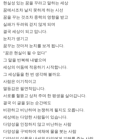
현실성 있는 꿈을 꾸라고 말하는 세상
꿈에서조차 날지 못하게 하는 시선
꿈을 꾸는 것조차 중력의 영향을 받고
실패가 두려워 걷지 않게 되며
결국 세상이 되고 맙니다
.
눈치가 생기고
꿈꾸는 것마저 눈치를 보게 됩니다
.
“
꿈은 현실이 될 수 없다
”
그 말을 반복해 내뱉으며
세상의 어둠에 적응하기 시작합니다
.
그 세상들을 한 번 생각해 볼까요
.
사람은 이기적이고
열등감은 필연적입니다
.
서로를 헐뜯고 상처 주며 한 평생을 살아갑니다
.
결국 이 글을 읽는 순간에도
비판하고 비난하며 논쟁하게 될지도 모릅니다
.
세상에는 다양한 사람들이 있습니다
.
다양성을 인정하지 않고 비난하는 사람
다양성을 구박하여 색채에 물을 붓는 사람
다양성의 이름을 내세워 타인에게 피해를 주는 사람