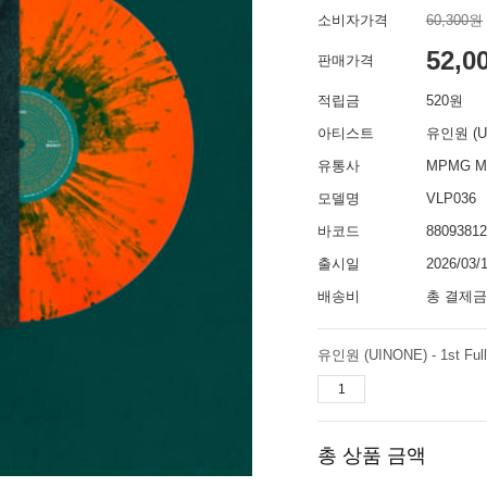
소비자가격
60,300원
52,0
판매가격
적립금
520원
아티스트
유인원 (U
유통사
MPMG M
모델명
VLP036
바코드
88093812
출시일
2026/03/
배송비
총 결제금
유인원 (UINONE) - 1st Full 
총 상품 금액