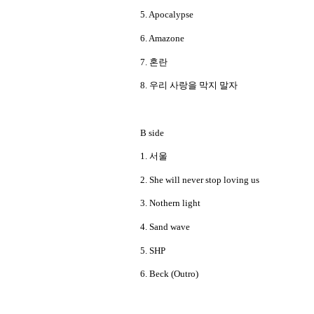
5. Apocalypse
6. Amazone
7.
혼란
8.
우리 사랑을 막지 말자
B side
1.
서울
2. She will never stop loving us
3. Nothern light
4. Sand wave
5. SHP
6. Beck (Outro)