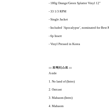
- 180g Orange/Green Splatter Vinyl 12"
- 33 1/3 RPM
- Single Jacket
- Included ‘Apocalypse’, nominated for Best
- 6p Insert
- Vinyl Pressed in Korea
::: 트랙리스트 :::
A side
1. No land of (Intro)
2. Outcast
3. Mahaom (Intro)
4. Mahaom