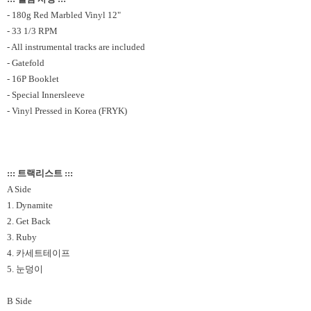
- 180g Red Marbled Vinyl 12"
- 33 1/3 RPM
- All instrumental tracks are included
- Gatefold
- 16P Booklet
- Special Innersleeve
- Vinyl Pressed in Korea (FRYK)
::: 트랙리스트 :::
A Side
1. Dynamite
2. Get Back
3. Ruby
4. 카세트테이프
5. 눈덩이
B Side