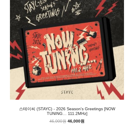
스테이씨 (STAYC) - 2026 Season's Greetings [NOW
TUNING… 111.2MHz]
46,000원
46,000원