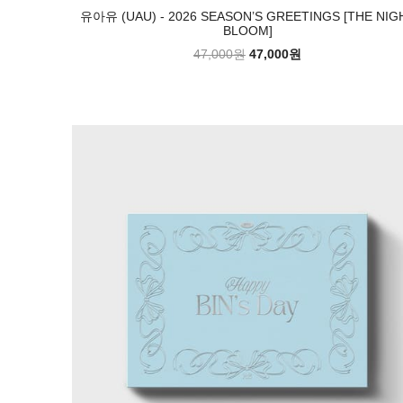
유아유 (UAU) - 2026 SEASON’S GREETINGS [THE NIG
BLOOM]
47,000원
47,000원