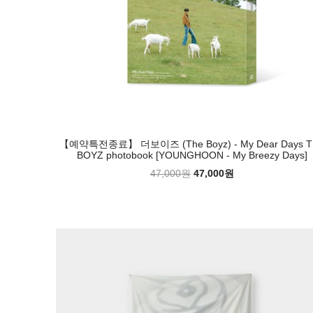
【예약특전종료】 더보이즈 (The Boyz) - My Dear Days T
BOYZ photobook [YOUNGHOON - My Breezy Days]
47,000원
47,000원