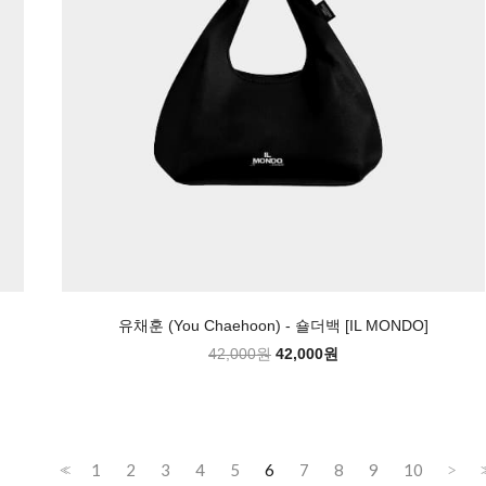
유채훈 (You Chaehoon) - 숄더백 [IL MONDO]
42,000원
42,000원
1
2
3
4
5
6
7
8
9
10
<<
>
>