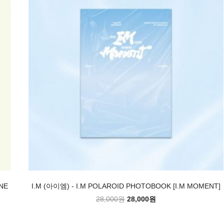
NE
I.M (아이엠) - I.M POLAROID PHOTOBOOK [I.M MOMENT]
28,000원
28,000원