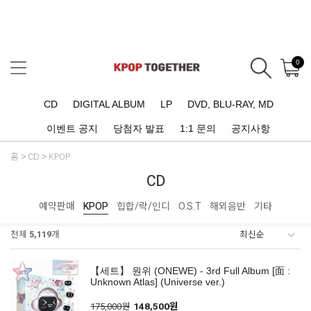
0
CD
DIGITAL ALBUM
LP
DVD, BLU-RAY, MD
이벤트 공지
당첨자 발표
1:1 문의
공지사항
홈
CD
KPOP
CD
예약판매
KPOP
힙합/락/인디
O.S.T
해외음반
기타
전체
5,119
개
【세트】 원위 (ONEWE) - 3rd Full Album [面 :
Unknown Atlas] (Universe ver.)
175,000원
148,500원