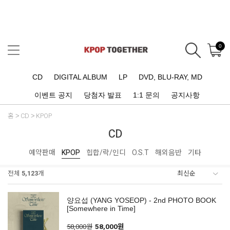
0
CD
DIGITAL ALBUM
LP
DVD, BLU-RAY, MD
이벤트 공지
당첨자 발표
1:1 문의
공지사항
홈
CD
KPOP
CD
예약판매
KPOP
힙합/락/인디
O.S.T
해외음반
기타
전체
5,123
개
양요섭 (YANG YOSEOP) - 2nd PHOTO BOOK
[Somewhere in Time]
58,000원
58,000원