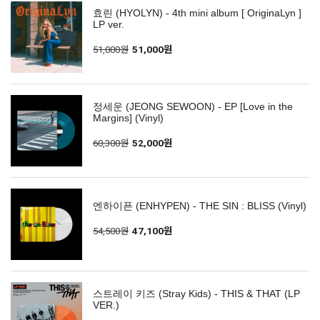
효린 (HYOLYN) - 4th mini album [ OriginaLyn ]
LP ver.
51,000원
51,000원
정세운 (JEONG SEWOON) - EP [Love in the
Margins] (Vinyl)
60,300원
52,000원
엔하이픈 (ENHYPEN) - THE SIN : BLISS (Vinyl)
54,500원
47,100원
스트레이 키즈 (Stray Kids) - THIS & THAT (LP
VER.)