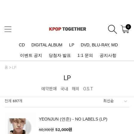
0
CD
DIGITAL ALBUM
LP
DVD, BLU-RAY, MD
이벤트 공지
당첨자 발표
1:1 문의
공지사항
홈
LP
LP
예약판매
국내
해외
O.S.T
전체
697
개
YEONJUN (연준) - NO LABELS (LP)
60,300원
52,000원