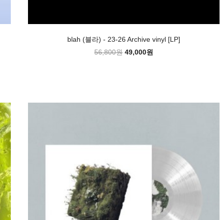
blah (블라) - 23-26 Archive vinyl [LP]
56,800원
49,000원