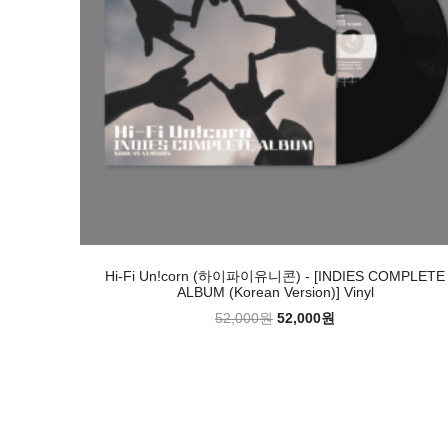
Hi-Fi Un!corn (하이파이유니콘) - [INDIES COMPLETE
ALBUM (Korean Version)] Vinyl
52,000원
52,000원