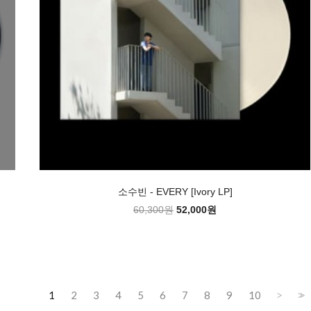
소수빈 - EVERY [Ivory LP]
60,300원
52,000원
1
2
3
4
5
6
7
8
9
10
>
>>