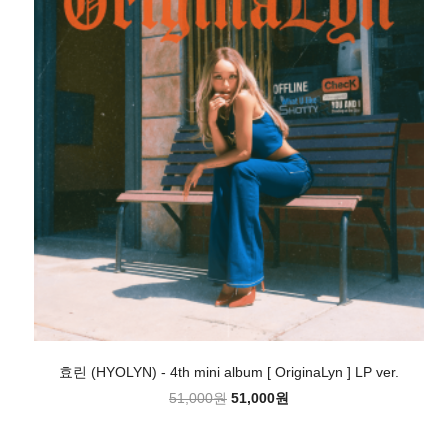
효린 (HYOLYN) - 4th mini album [ OriginaLyn ] LP ver.
51,000원
51,000원