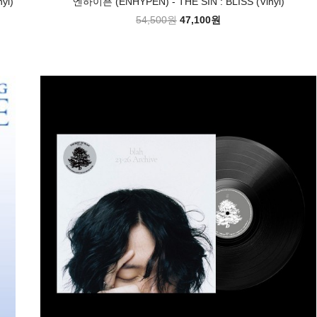
yl)
엔하이픈 (ENHYPEN) - THE SIN : BLISS (Vinyl)
54,500원
47,100원